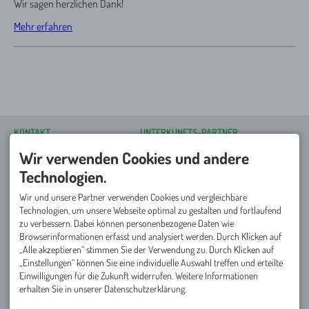
Wir sagen herzlichen Dank!
Mehr erfahren
KONTAKT
UNTERKUNFTS-PARTNER
ECS Vierplätzetournee
Wir verwenden Cookies und andere
Poststraße 15
87561 Oberstdorf
Technologien.
DEUTSCHLAND
Tel.
+49 8322 300 40 59
Wir und unsere Partner verwenden Cookies und vergleichbare
info@vierplaetzetournee.de
Du suchst für dein Team eine
Technologien, um unsere Webseite optimal zu gestalten und fortlaufend
passende Unterkunft für die
zu verbessern. Dabei können personenbezogene Daten wie
Tourneewoche? Unsere
Browserinformationen erfasst und analysiert werden. Durch Klicken auf
Partnerhotels
freuen sich auf
„Alle akzeptieren“ stimmen Sie der Verwendung zu. Durch Klicken auf
Euren Besuch und haben tolle
Angebote geschnürt!
„Einstellungen“ können Sie eine individuelle Auswahl treffen und erteilte
Einwilligungen für die Zukunft widerrufen. Weitere Informationen
SERVICE
NETZWERK
erhalten Sie in unserer Datenschutzerklärung.
Häufig gestellte Fragen
Golfregion Allgäu
Startgeld & Turnierbedingungen
Autohaus Allgäu Golf Trophy