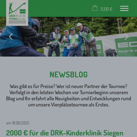
0,00 €
×
Warenkorb ist leer
Event
News
Turnierplätze
Partner
Unterkünfte
NEWSBLOG
Rückblick
Anmeldung
Was gibt es für Preise? Wer ist neuer Partner der Tournee?
Verfolgt in den letzten Wochen vor Turnierbeginn unserem
Tel.: +49 (0) 83 22 / 300 40 59
Blog und Ihr erfahrt alle Neuigkeiten und Entwicklungen rund
um unsere Vierplätzetournee als Erstes.
am 18.08.2025
2000 € für die DRK-Kinderklinik Siegen