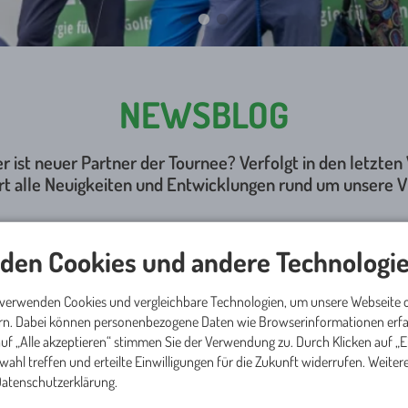
NEWSBLOG
er ist neuer Partner der Tournee? Verfolgt in den letzte
rt alle Neuigkeiten und Entwicklungen rund um unsere Vi
den Cookies und andere Technologie
zentisch
 verwenden Cookies und vergleichbare Technologien, um unsere Webseite o
ern. Dabei können personenbezogene Daten wie Browserinformationen erfas
Stimmung bei der zweiten Auflage des
uf „Alle akzeptieren“ stimmen Sie der Verwendung zu. Durch Klicken auf „
Montag, den 5. Oktober im Rahmen der Husqvarna Vierplä
swahl treffen und erteilte Einwilligungen für die Zukunft widerrufen. Weite
 Datenschutzerklärung.
te die Golferinnen und Golfer kräftig ein, bevor sie den Schla
er-Skiflugschanze wagten. Vier Gruppen á 25 Teilnehmer versa