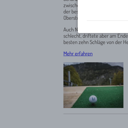
zwischen 15 und 18:30 Uhr am 
der beste Schlag, gefolgt von 
Oberstdorf, 18 Meter), Norbert 
Auch Nordi, das Maskottchen de
schlecht, driftete aber am End
besten zehn Schläge von der He
Mehr erfahren