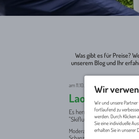
Was gibt es für Preise? W
unserem Blog und Ihr erfah
am 11.10.2020
Wir verwen
Laola am Schan
Wir und unsere Partner
fortlaufend zu verbess
Es herrschte eine grandiose 
werden. Durch Klicken a
"Skiflugschanzen-Shots" am 
Sie eine individuelle Au
erhalten Sie in unserer
Moderator Bernd Schmelzer heiz
Schanzentisch der Heini-Klopf