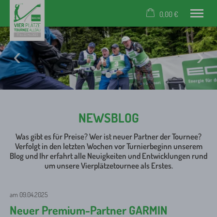
0,00 €
×
Warenkorb ist leer
Event
News
Turnierplätze
Partner
Unterkünfte
NEWSBLOG
Rückblick
Anmeldung
Was gibt es für Preise? Wer ist neuer Partner der Tournee?
Verfolgt in den letzten Wochen vor Turnierbeginn unserem
Tel.: +49 (0) 83 22 / 300 40 59
Blog und Ihr erfahrt alle Neuigkeiten und Entwicklungen rund
um unsere Vierplätzetournee als Erstes.
am 09.04.2025
Neuer Premium-Partner GARMIN