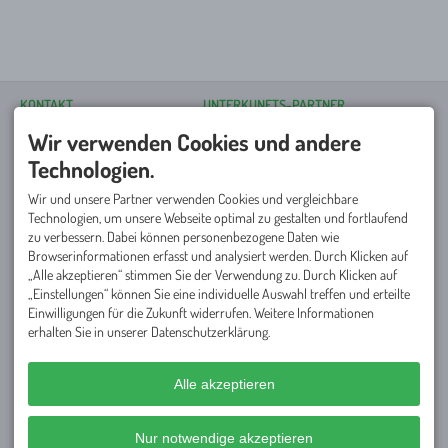
KONTAKT
UNTERKUNFTS-PARTNER
ECS Vierplätzetournee
Wir verwenden Cookies und andere
Poststraße 15
87561 Oberstdorf
Technologien.
DEUTSCHLAND
Tel.
+49 8322 300 40 59
Wir und unsere Partner verwenden Cookies und vergleichbare
info@vierplaetzetournee.de
Du suchst für dein Team eine
Technologien, um unsere Webseite optimal zu gestalten und fortlaufend
passende Unterkunft für die
zu verbessern. Dabei können personenbezogene Daten wie
Tourneewoche? Unsere
Browserinformationen erfasst und analysiert werden. Durch Klicken auf
Partnerhotels
freuen sich auf
„Alle akzeptieren“ stimmen Sie der Verwendung zu. Durch Klicken auf
Euren Besuch und haben tolle
Angebote geschnürt!
„Einstellungen“ können Sie eine individuelle Auswahl treffen und erteilte
Einwilligungen für die Zukunft widerrufen. Weitere Informationen
SERVICE
NETZWERK
erhalten Sie in unserer Datenschutzerklärung.
Häufig gestellte Fragen
Golfregion Allgäu
Startgeld & Turnierbedingungen
Autohaus Allgäu Golf Trophy
Ansprechpartner
Mitanand Tourismusmarketing
Partner werden
Alle akzeptieren
Presse
Nur notwendige akzeptieren