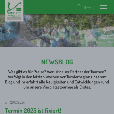
0,00 €
×
Warenkorb ist leer
Event
News
Turnierplätze
Partner
Unterkünfte
NEWSBLOG
Rückblick
Anmeldung
Was gibt es für Preise? Wer ist neuer Partner der Tournee?
Verfolgt in den letzten Wochen vor Turnierbeginn unserem
Tel.: +49 (0) 83 22 / 300 40 59
Blog und Ihr erfahrt alle Neuigkeiten und Entwicklungen rund
um unsere Vierplätzetournee als Erstes.
am 28.07.2024
Termin 2025 ist fixiert!