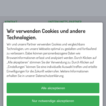
KONTAKT
UNTERKUNFTS-PARTNER
ECS Vierplätzetournee
Wir verwenden Cookies und andere
Poststraße 15
87561 Oberstdorf
Technologien.
DEUTSCHLAND
Tel.
+49 8322 300 40 59
Wir und unsere Partner verwenden Cookies und vergleichbare
info@vierplaetzetournee.de
Du suchst für dein Team eine
Technologien, um unsere Webseite optimal zu gestalten und fortlaufend
passende Unterkunft für die
zu verbessern. Dabei können personenbezogene Daten wie
Tourneewoche? Unsere
Browserinformationen erfasst und analysiert werden. Durch Klicken auf
Partnerhotels
freuen sich auf
„Alle akzeptieren“ stimmen Sie der Verwendung zu. Durch Klicken auf
Euren Besuch und haben tolle
Angebote geschnürt!
„Einstellungen“ können Sie eine individuelle Auswahl treffen und erteilte
Einwilligungen für die Zukunft widerrufen. Weitere Informationen
SERVICE
NETZWERK
erhalten Sie in unserer Datenschutzerklärung.
Häufig gestellte Fragen
Golfregion Allgäu
Startgeld & Turnierbedingungen
Autohaus Allgäu Golf Trophy
Ansprechpartner
Mitanand Tourismusmarketing
Partner werden
Alle akzeptieren
Presse
Nur notwendige akzeptieren
Facebook
Instagram
YouTube